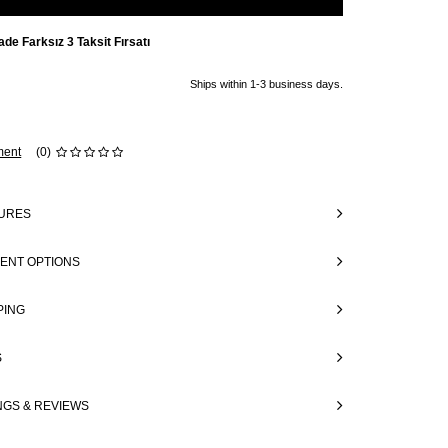
ade Farksız 3 Taksit Fırsatı
Ships within 1-3 business days.
ent
(0)
URES
ENT OPTIONS
PING
S
NGS & REVIEWS