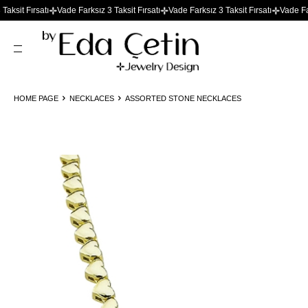
ı
Vade Farksız 3 Taksit Fırsatı
Vade Farksız 3 Taksit Fırsatı
Vade Farksız 3 Taksit
HOME PAGE
NECKLACES
ASSORTED STONE NECKLACES