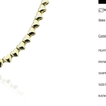
V
Share
Comm
FEAT
PAYM
SHIP
SIZE
RATI