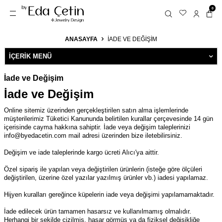
0
ANASAYFA
İADE VE DEĞIŞIM
İÇERIK MENÜ
İade ve Değişim
İade ve Değişim
Online sitemiz üzerinden gerçekleştirilen satın alma işlemlerinde
müşterilerimiz Tüketici Kanununda belirtilen kurallar çerçevesinde 14 gün
içerisinde cayma hakkına sahiptir. İade veya değişim taleplerinizi
info@byedacetin.com
mail adresi üzerinden bize iletebilirsiniz.
Değişim ve iade taleplerinde kargo ücreti Alıcı'ya aittir.
Özel sipariş ile yapılan veya değiştirilen ürünlerin (isteğe göre ölçüleri
değiştirilen, üzerine özel yazılar yazılmış ürünler vb.) iadesi yapılamaz.
Hijyen kuralları gereğince küpelerin iade veya değişimi yapılamamaktadır.
İade edilecek ürün tamamen hasarsız ve kullanılmamış olmalıdır.
Herhangi bir şekilde çizilmiş, hasar görmüş ya da fiziksel değişikliğe