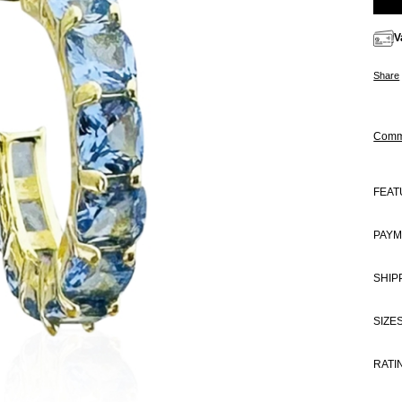
V
Share
Comm
FEAT
PAYM
SHIP
SIZE
RATI