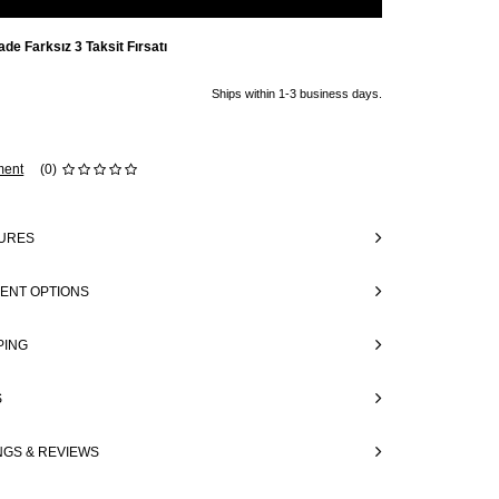
ade Farksız 3 Taksit Fırsatı
Ships within 1-3 business days.
ent
(0)
URES
ENT OPTIONS
PING
S
NGS & REVIEWS