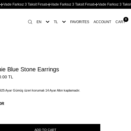
z 3 Taksit Fırsatı
Vade Farksız 3 Taksit Fırsatı
Vade Farksız 3 Taksit Fırsatı
Vad
0
EN
TL
FAVORITES
ACCOUNT
CART
ie Blue Stone Earrings
0.00
TL
925 Ayar Gümüş üzeri korumalı 14 Ayar Altın kaplamadır.
OR
ADD TO CART