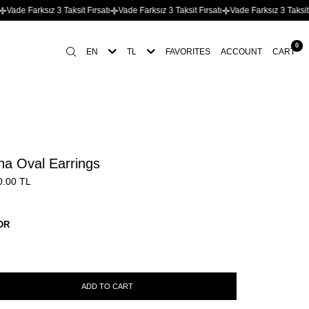
 Farksız 3 Taksit Fırsatı
Vade Farksız 3 Taksit Fırsatı
Vade Farksız 3 Taksit Fırsat
0
EN
TL
FAVORITES
ACCOUNT
CART
na Oval Earrings
0.00
TL
OR
ADD TO CART