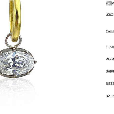
V
Share
Comm
FEAT
PAYM
SHIP
SIZE
RATI