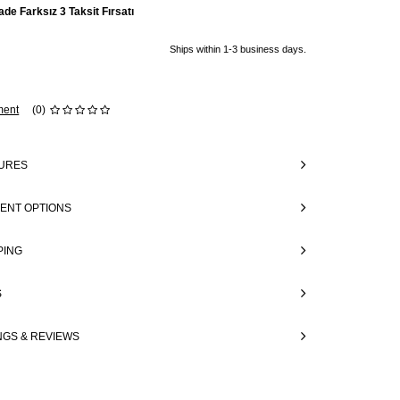
ade Farksız 3 Taksit Fırsatı
Ships within 1-3 business days.
ent
(0)
URES
ENT OPTIONS
PING
S
NGS & REVIEWS