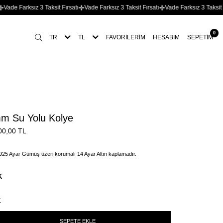
sız 3 Taksit Fırsatı
Vade Farksız 3 Taksit Fırsatı
Vade Farksız 3 Taksit Fırsatı
Va
0
TR
TL
FAVORILERIM
HESABIM
SEPETIM
m Su Yolu Kolye
00,00
TL
925 Ayar Gümüş üzeri korumalı 14 Ayar Altın kaplamadır.
K
r
SEPETE EKLE