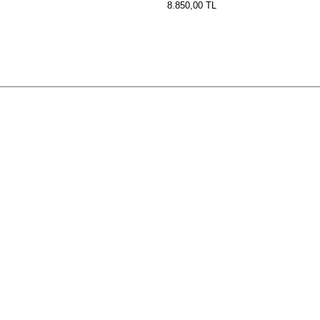
8.850,00
TL
E-BÜLTEN ABONELIĞI
Kampanya ve yeniliklerden haberdar olmak için e-bültenimize abone olun!