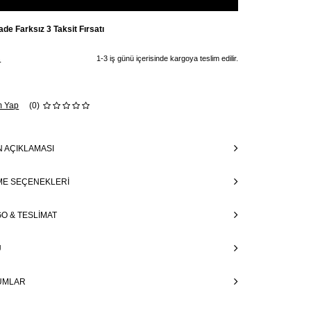
ade Farksız 3 Taksit Fırsatı
ş
1-3 iş günü içerisinde kargoya teslim edilir.
m Yap
(0)
 AÇIKLAMASI
E SEÇENEKLERI
O & TESLIMAT
Ü
UMLAR