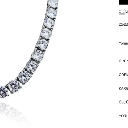
V
Payla
Yoru
ÜRÜN
ÖDEM
KARG
ÖLÇ
YOR