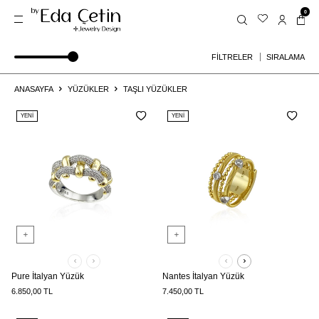
0
SIRALAMA
FİLTRELER
ANASAYFA
YÜZÜKLER
TAŞLI YÜZÜKLER
YENI
YENI
Pure İtalyan Yüzük
Nantes İtalyan Yüzük
6.850,00
TL
7.450,00
TL