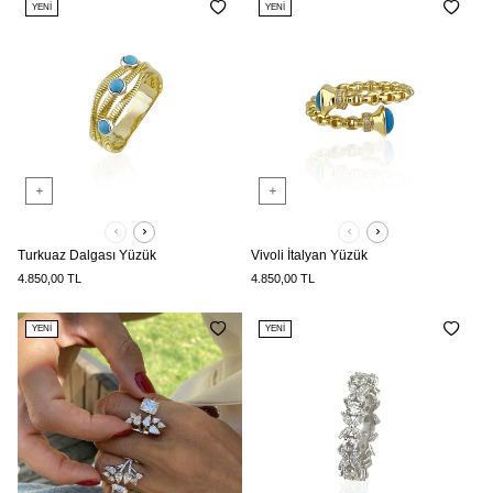
YENI
YENI
Turkuaz Dalgası Yüzük
Vivoli İtalyan Yüzük
4.850,00
TL
4.850,00
TL
YENI
YENI