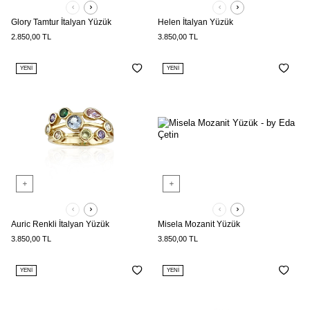
Glory Tamtur İtalyan Yüzük
Helen İtalyan Yüzük
2.850,00
TL
3.850,00
TL
YENI
YENI
Auric Renkli İtalyan Yüzük
Misela Mozanit Yüzük
3.850,00
TL
3.850,00
TL
YENI
YENI