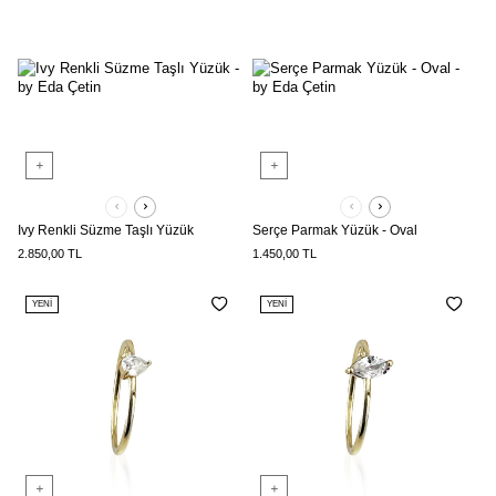
Ivy Renkli Süzme Taşlı Yüzük
Serçe Parmak Yüzük - Oval
2.850,00
TL
1.450,00
TL
YENI
YENI