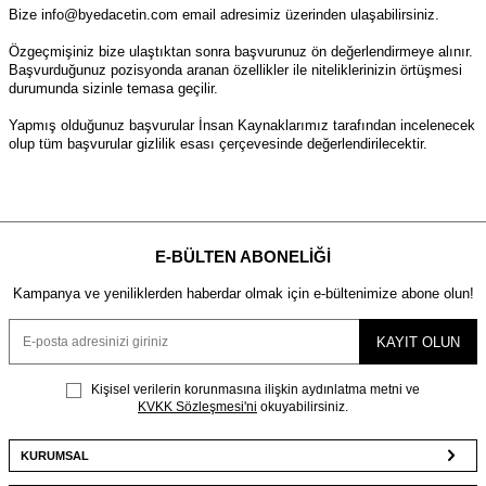
Bize
info@byedacetin.com
email adresimiz üzerinden ulaşabilirsiniz.
Özgeçmişiniz bize ulaştıktan sonra başvurunuz ön değerlendirmeye alınır.
Başvurduğunuz pozisyonda aranan özellikler ile niteliklerinizin örtüşmesi
durumunda sizinle temasa geçilir.
Yapmış olduğunuz başvurular İnsan Kaynaklarımız tarafından incelenecek
olup tüm başvurular gizlilik esası çerçevesinde değerlendirilecektir.
E-BÜLTEN ABONELIĞI
Kampanya ve yeniliklerden haberdar olmak için e-bültenimize abone olun!
KAYIT OLUN
Kişisel verilerin korunmasına ilişkin aydınlatma metni ve
KVKK Sözleşmesi'ni
okuyabilirsiniz.
KURUMSAL