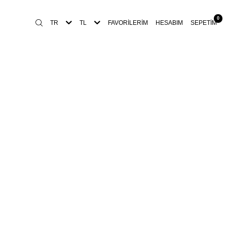
0
TR
TL
FAVORILERIM
HESABIM
SEPETIM