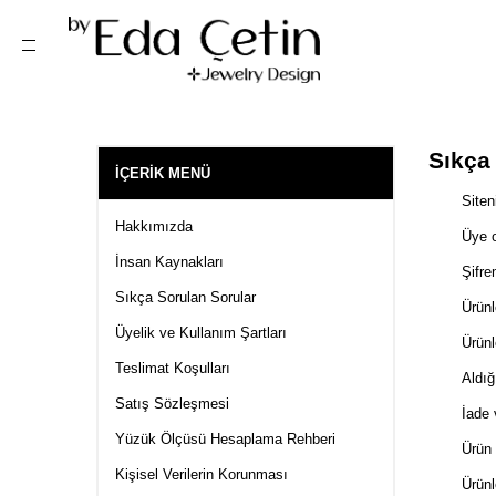
Sıkça
İÇERIK MENÜ
Siten
Hakkımızda
Üye o
İnsan Kaynakları
Şifr
Sıkça Sorulan Sorular
Ürünl
Üyelik ve Kullanım Şartları
Ürünl
Teslimat Koşulları
Aldığ
Satış Sözleşmesi
İade
Yüzük Ölçüsü Hesaplama Rehberi
Ürün 
Kişisel Verilerin Korunması
Ürünl