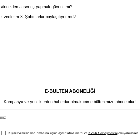
itenizden alışveriş yapmak güvenli mi?
el verilerim 3. Şahıslarlar paylaşılıyor mu?
E-BÜLTEN ABONELIĞI
Kampanya ve yeniliklerden haberdar olmak için e-bültenimize abone olun!
Kişisel verilerin korunmasına ilişkin aydınlatma metni ve
KVKK Sözleşmesi'ni
okuyabilirsiniz.