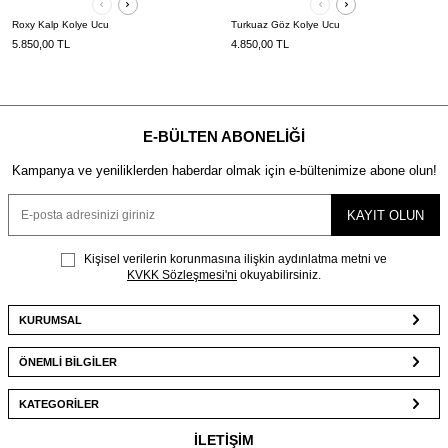
Roxy Kalp Kolye Ucu
Turkuaz Göz Kolye Ucu
5.850,00
TL
4.850,00
TL
E-BÜLTEN ABONELIĞI
Kampanya ve yeniliklerden haberdar olmak için e-bültenimize abone olun!
KAYIT OLUN
Kişisel verilerin korunmasına ilişkin aydınlatma metni ve
KVKK Sözleşmesi'ni
okuyabilirsiniz.
KURUMSAL
ÖNEMLİ BİLGİLER
KATEGORİLER
İLETİŞİM