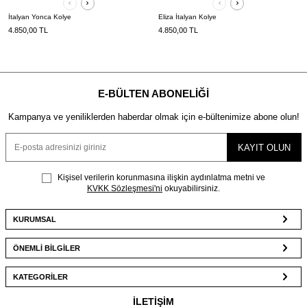
İtalyan Yonca Kolye
Eliza İtalyan Kolye
4.850,00
TL
4.850,00
TL
E-BÜLTEN ABONELIĞI
Kampanya ve yeniliklerden haberdar olmak için e-bültenimize abone olun!
KAYIT OLUN
Kişisel verilerin korunmasına ilişkin aydınlatma metni ve
KVKK Sözleşmesi'ni
okuyabilirsiniz.
KURUMSAL
ÖNEMLİ BİLGİLER
KATEGORİLER
İLETİŞİM