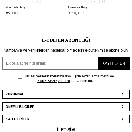
Bahar Dalı Broş
Örümcek Broş
5.850,00
TL
3.850,00
TL
E-BÜLTEN ABONELIĞI
Kampanya ve yeniliklerden haberdar olmak için e-bültenimize abone olun!
KAYIT OLUN
Kişisel verilerin korunmasına ilişkin aydınlatma metni ve
KVKK Sözleşmesi'ni
okuyabilirsiniz.
KURUMSAL
ÖNEMLİ BİLGİLER
KATEGORİLER
İLETİŞİM