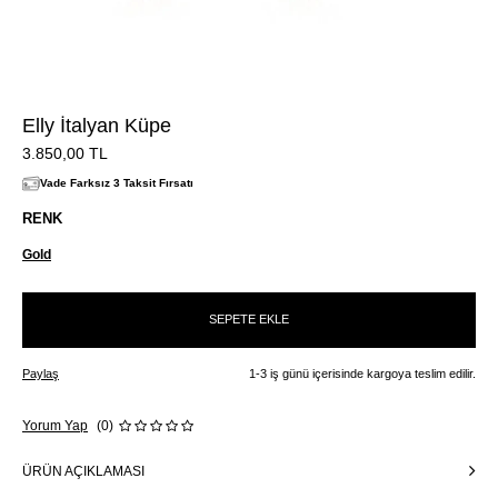
Elly İtalyan Küpe
3.850,00
TL
Vade Farksız 3 Taksit Fırsatı
RENK
Gold
SEPETE EKLE
Paylaş
1-3 iş günü içerisinde kargoya teslim edilir.
Yorum Yap
(0)
ÜRÜN AÇIKLAMASI