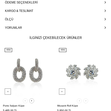
ÖDEME SEÇENEKLERI
KARGO & TESLIMAT
ÖLÇÜ
YORUMLAR
İLGİNİZİ ÇEKEBİLECEK ÜRÜNLER
YENI
YENI
Porto İtalyan Küpe
Mozanit Roll Küpe
5.485,00
TL
5.850,00
TL