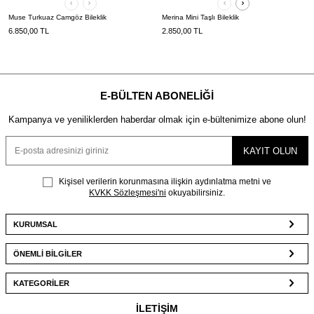
Muse Turkuaz Camgöz Bileklik
Merina Mini Taşlı Bileklik
6.850,00
TL
2.850,00
TL
E-BÜLTEN ABONELIĞI
Kampanya ve yeniliklerden haberdar olmak için e-bültenimize abone olun!
KAYIT OLUN
Kişisel verilerin korunmasına ilişkin aydınlatma metni ve
KVKK Sözleşmesi'ni
okuyabilirsiniz.
KURUMSAL
ÖNEMLİ BİLGİLER
KATEGORİLER
İLETİŞİM