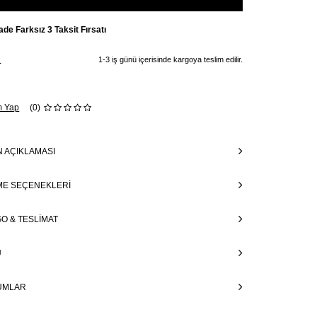
ade Farksız 3 Taksit Fırsatı
ş
1-3 iş günü içerisinde kargoya teslim edilir.
m Yap
(0)
 AÇIKLAMASI
E SEÇENEKLERI
O & TESLIMAT
Ü
UMLAR