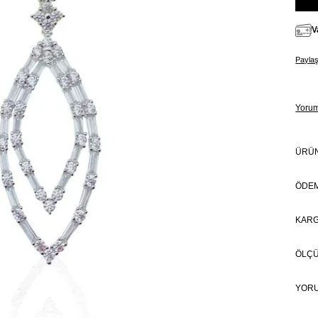
V
Payla
Yoru
ÜRÜN
ÖDEM
KARG
ÖLÇ
YOR