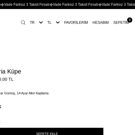
 Farksız 3 Taksit Fırsatı
Vade Farksız 3 Taksit Fırsatı
Vade Farksız 3 Taksit Fırsa
0
TR
TL
FAVORILERIM
HESABIM
SEPETIM
ia Küpe
0,00
TL
ar Gümüş, 14 Ayar Altın Kaplama
K
r
SEPETE EKLE