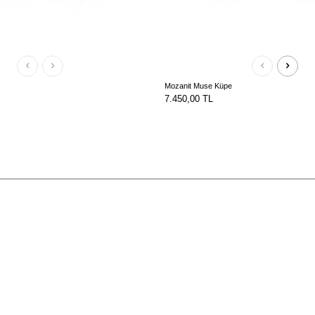
Mozanit Muse Küpe
7.450,00
TL