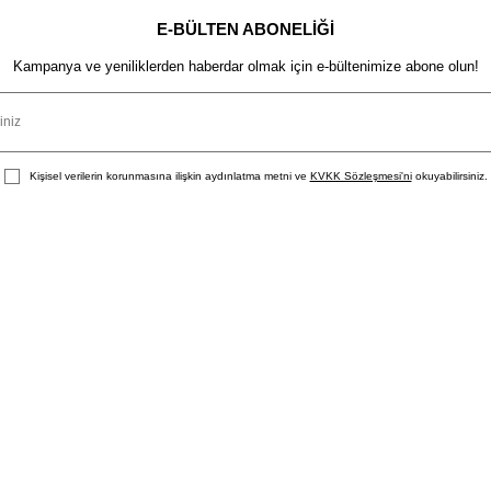
E-BÜLTEN ABONELIĞI
Kampanya ve yeniliklerden haberdar olmak için e-bültenimize abone olun!
Kişisel verilerin korunmasına ilişkin aydınlatma metni ve
KVKK Sözleşmesi'ni
okuyabilirsiniz.