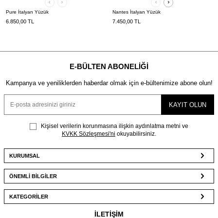
Pure İtalyan Yüzük
Nantes İtalyan Yüzük
6.850,00
TL
7.450,00
TL
E-BÜLTEN ABONELIĞI
Kampanya ve yeniliklerden haberdar olmak için e-bültenimize abone olun!
KAYIT OLUN
Kişisel verilerin korunmasına ilişkin aydınlatma metni ve
KVKK Sözleşmesi'ni
okuyabilirsiniz.
KURUMSAL
ÖNEMLİ BİLGİLER
KATEGORİLER
İLETİŞİM