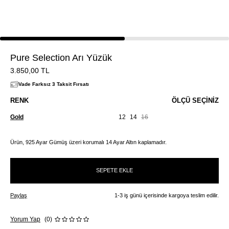
Pure Selection Arı Yüzük
3.850,00
TL
Vade Farksız 3 Taksit Fırsatı
RENK
ÖLÇÜ SEÇINIZ
Gold
12
14
16
Ürün, 925 Ayar Gümüş üzeri korumalı 14 Ayar Altın kaplamadır.
SEPETE EKLE
Paylaş
1-3 iş günü içerisinde kargoya teslim edilir.
Yorum Yap
(0)