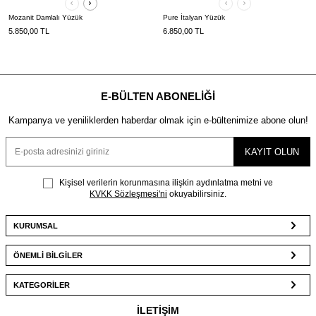
Mozanit Damlalı Yüzük
Pure İtalyan Yüzük
5.850,00
TL
6.850,00
TL
E-BÜLTEN ABONELIĞI
Kampanya ve yeniliklerden haberdar olmak için e-bültenimize abone olun!
KAYIT OLUN
Kişisel verilerin korunmasına ilişkin aydınlatma metni ve
KVKK Sözleşmesi'ni
okuyabilirsiniz.
KURUMSAL
ÖNEMLİ BİLGİLER
KATEGORİLER
İLETİŞİM