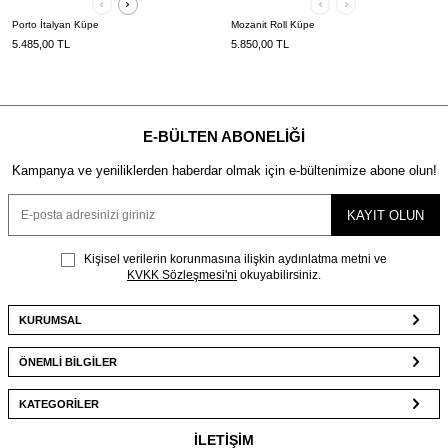
Porto İtalyan Küpe
Mozanit Roll Küpe
5.485,00
TL
5.850,00
TL
E-BÜLTEN ABONELIĞI
Kampanya ve yeniliklerden haberdar olmak için e-bültenimize abone olun!
KAYIT OLUN
Kişisel verilerin korunmasına ilişkin aydınlatma metni ve
KVKK Sözleşmesi'ni
okuyabilirsiniz.
KURUMSAL
ÖNEMLİ BİLGİLER
KATEGORİLER
İLETİŞİM